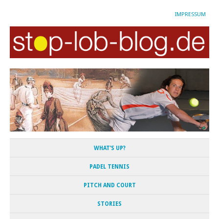
IMPRESSUM
WHAT’S UP?
PADEL TENNIS
PITCH AND COURT
STORIES