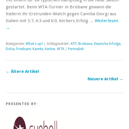
mit einem für sie typischen Kampfsieg in die neue Saison
gestartet. Beim WTA-Turnier in Brisbane gewann die
Kielerin ihr Erstrunden-Match gegen Camilia Giorgi aus
Italien mit 5:7, 6:3 und 6:0. Kerbers Erfolg …
Weiterlesen
→
Kategorien:
What's up?
| Schlagwörter:
ATP
,
Brisbane
,
Deutsche Erfolge
,
Doha
,
Friedsam
,
Kamke
,
Kerber
,
WTA
|
Permalink
←
Ältere Artikel
Neuere Artikel
→
PRESENTED BY: