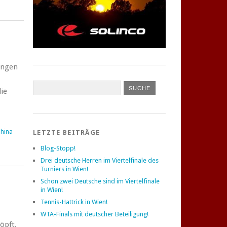
ingen
ie
hina
LETZTE BEITRÄGE
Blog-Stopp!
Drei deutsche Herren im Viertelfinale des
Turniers in Wien!
Schon zwei Deutsche sind im Viertelfinale
in Wien!
Tennis-Hattrick in Wien!
WTA-Finals mit deutscher Beteiligung!
öpft.