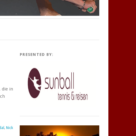
PRESENTED BY:
 die in
och
dal
,
Nick