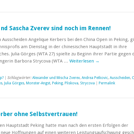
nd Sascha Zverev sind noch im Rennen!
Ausscheiden Angelique Kerbers bei den China Open in Peking, g
nnisprofis am Dienstag in der chinesischen Hauptstadt in ihre
es. Julia Görges (WTA 27) spielte zu Beginn ihrer Partie gegen d
ngerin Barbora Strycova (WTA …
Weiterlesen
→
p?
| Schlagwörter:
Alexander und Mischa Zverev
,
Andrea Petkovic
,
Ausscheiden
,
C
us
,
Julia Görges
,
Monster-Angst
,
Peking
,
Pliskova
,
Strycova
|
Permalink
rber ohne Selbstvertrauen!
hen Hauptstadt Peking hatte man nach den ersten Erfolgen der
 neue Hoffnungen auf einen weiteren Leistungsaufschwung gesch