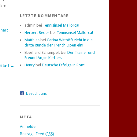
ten
LETZTE KOMMENTARE
admin bei
Tennisinsel Mallorca!
nnard
Herbert Reder
bei
Tennisinsel Mallorca!
Matthias
bei
Carina Witthöft zieht in die
dritte Runde der French Open ein!
Eberhard Schumpelt bei
Der Trainer und
Freund Angie Kerbers
Henry
bei
Deutsche Erfolge in Rom!
tikel
→
besucht uns
META
Anmelden
Beitrags-Feed (
RSS
)