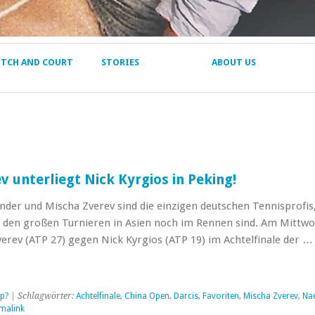
ITCH AND COURT
STORIES
ABOUT US
v unterliegt Nick Kyrgios in Peking!
nder und Mischa Zverev sind die einzigen deutschen Tennisprofis,
i den großen Turnieren in Asien noch im Rennen sind. Am Mittw
verev (ATP 27) gegen Nick Kyrgios (ATP 19) im Achtelfinale der …
p?
| Schlagwörter:
Achtelfinale
,
China Open
,
Darcis
,
Favoriten
,
Mischa Zverev
,
Na
malink