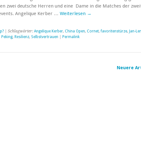
n zwei deutsche Herren und eine Dame in die Matches der zwei
vents. Angelique Kerber …
Weiterlesen
→
p?
| Schlagwörter:
Angelique Kerber
,
China Open
,
Cornet
,
favoritenstürze
,
Jan-Le
,
Peking
,
Resilienz
,
Selbstvertrauen
|
Permalink
Neuere Ar