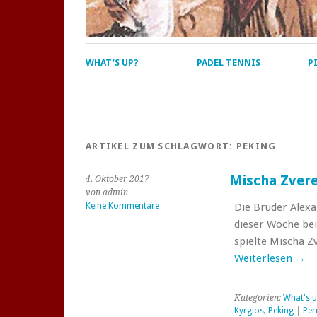
WHAT’S UP?
PADEL TENNIS
P
ARTIKEL ZUM SCHLAGWORT:
PEKING
Mischa Zvere
4. Oktober 2017
von admin
Keine Kommentare
Die Brüder Alexa
dieser Woche be
spielte Mischa Z
Weiterlesen
→
Kategorien:
What's u
Kyrgios
,
Peking
|
Per