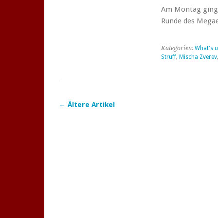
Am Montag ginge
Runde des Megae
Kategorien:
What's u
Struff
,
Mischa Zverev
←
Ältere Artikel