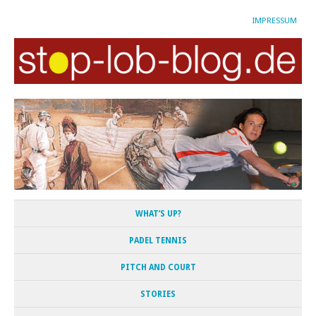
IMPRESSUM
WHAT’S UP?
PADEL TENNIS
PITCH AND COURT
STORIES