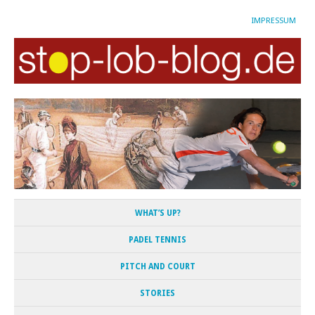
IMPRESSUM
WHAT’S UP?
PADEL TENNIS
PITCH AND COURT
STORIES