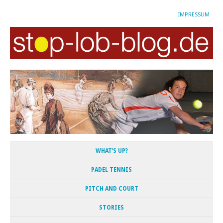
IMPRESSUM
WHAT’S UP?
PADEL TENNIS
PITCH AND COURT
STORIES