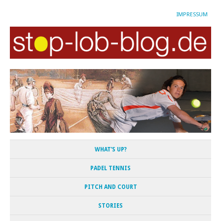
IMPRESSUM
WHAT’S UP?
PADEL TENNIS
PITCH AND COURT
STORIES