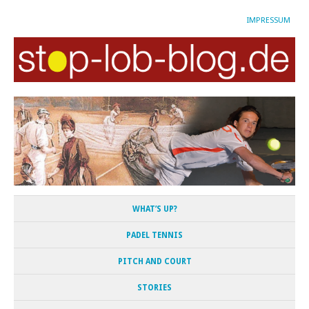
IMPRESSUM
WHAT’S UP?
PADEL TENNIS
PITCH AND COURT
STORIES