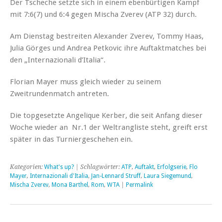
Der Tscheche setzte sich in einem ebenbürtigen Kampf
mit 7:6(7) und 6:4 gegen Mischa Zverev (ATP 32) durch.
Am Dienstag bestreiten Alexander Zverev, Tommy Haas,
Julia Görges und Andrea Petkovic ihre Auftaktmatches bei
den „Internazionali d’Italia“.
Florian Mayer muss gleich wieder zu seinem
Zweitrundenmatch antreten.
Die topgesetzte Angelique Kerber, die seit Anfang dieser
Woche wieder an Nr.1 der Weltrangliste steht, greift erst
später in das Turniergeschehen ein.
Kategorien:
What's up?
| Schlagwörter:
ATP
,
Auftakt
,
Erfolgserie
,
Flo
Mayer
,
Internazionali d'Italia
,
Jan-Lennard Struff
,
Laura Siegemund
,
Mischa Zverev
,
Mona Barthel
,
Rom
,
WTA
|
Permalink