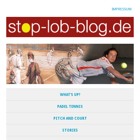
IMPRESSUM
WHAT’S UP?
PADEL TENNIS
PITCH AND COURT
STORIES