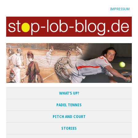
IMPRESSUM
WHAT’S UP?
PADEL TENNIS
PITCH AND COURT
STORIES