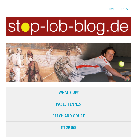
IMPRESSUM
WHAT’S UP?
PADEL TENNIS
PITCH AND COURT
STORIES