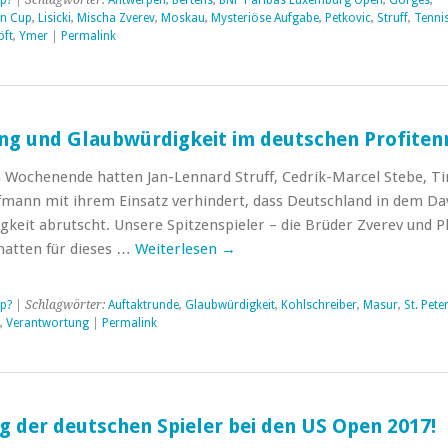
p?
| Schlagwörter:
Antwerpen
,
Bertens
,
BNP Paribas Luxemburg Open
,
Görges
,
in Cup
,
Lisicki
,
Mischa Zverev
,
Moskau
,
Mysteriöse Aufgabe
,
Petkovic
,
Struff
,
Tennis
öft
,
Ymer
|
Permalink
g und Glaubwürdigkeit im deutschen Profiten
Wochenende hatten Jan-Lennard Struff, Cedrik-Marcel Stebe, Ti
mann mit ihrem Einsatz verhindert, dass Deutschland in dem Da
igkeit abrutscht. Unsere Spitzenspieler – die Brüder Zverev und P
hatten für dieses …
Weiterlesen
→
p?
| Schlagwörter:
Auftaktrunde
,
Glaubwürdigkeit
,
Kohlschreiber
,
Masur
,
St. Pete
,
Verantwortung
|
Permalink
g der deutschen Spieler bei den US Open 2017!