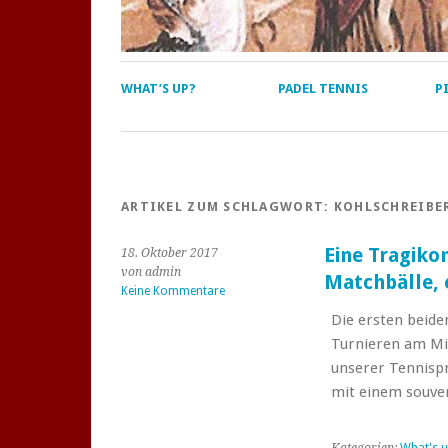
WHAT’S UP?
PADEL TENNIS
P
ARTIKEL ZUM SCHLAGWORT:
KOHLSCHREIBE
Eine Tragiko
18. Oktober 2017
von admin
Matchbälle, 
Keine Kommentare
Die ersten beid
Turnieren am Mi
unserer Tennispr
mit einem souver