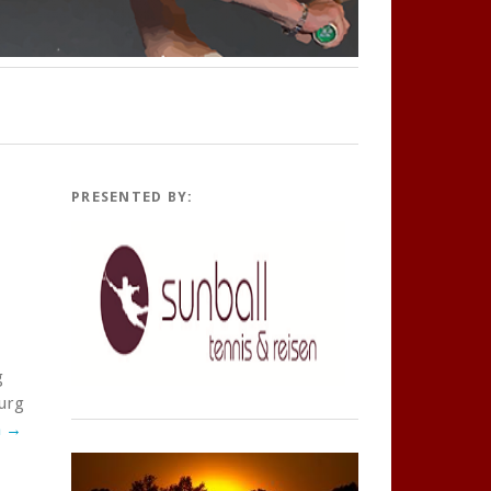
PRESENTED BY:
g
burg
n
→