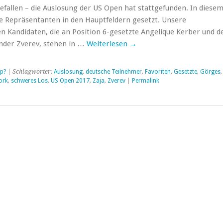
gefallen – die Auslosung der US Open hat stattgefunden. In diesem
he Repräsentanten in den Hauptfeldern gesetzt. Unsere
en Kandidaten, die an Position 6-gesetzte Angelique Kerber und d
nder Zverev, stehen in …
Weiterlesen
→
p?
| Schlagwörter:
Auslosung
,
deutsche Teilnehmer
,
Favoriten
,
Gesetzte
,
Görges
ork
,
schweres Los
,
US Open 2017
,
Zaja
,
Zverev
|
Permalink