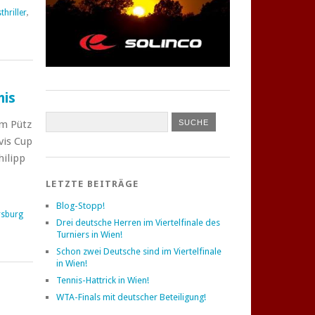
thriller
,
nis
m Pütz
vis Cup
hilipp
LETZTE BEITRÄGE
Blog-Stopp!
rsburg
Drei deutsche Herren im Viertelfinale des
Turniers in Wien!
Schon zwei Deutsche sind im Viertelfinale
in Wien!
Tennis-Hattrick in Wien!
WTA-Finals mit deutscher Beteiligung!