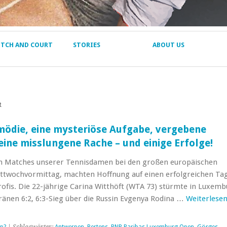
ITCH AND COURT
STORIES
ABOUT US
R
mödie, eine mysteriöse Aufgabe, vergebene
eine misslungene Rache – und einige Erfolge!
en Matches unserer Tennisdamen bei den großen europäischen
ttwochvormittag, machten Hoffnung auf einen erfolgreichen Ta
ofis. Die 22-jährige Carina Witthöft (WTA 73) stürmte in Luxem
änen 6:2, 6:3-Sieg über die Russin Evgenya Rodina …
Weiterlese