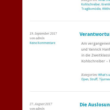
Kategorien:
What's u
Kohlschreiber
,
Kreml
Tragikomödie
,
Witth
Verantwortun
19. September 2017
von admin
Keine Kommentare
Am vergangenen 
und Yannick Hanf
in die Zweitklass
Kohlschreiber – 
Kategorien:
What's u
Open
,
Struff
,
Tijurnev
Die Auslosun
27. August 2017
von admin