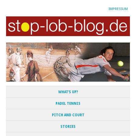
IMPRESSUM
WHAT’S UP?
PADEL TENNIS
PITCH AND COURT
STORIES