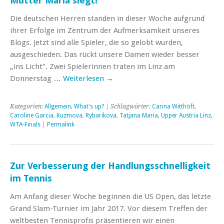
Mutter Maria siegt!
Die deutschen Herren standen in dieser Woche aufgrund
ihrer Erfolge im Zentrum der Aufmerksamkeit unseres
Blogs. Jetzt sind alle Spieler, die so gelobt wurden,
ausgeschieden. Das rückt unsere Damen wieder besser
„ins Licht“. Zwei Spielerinnen traten im Linz am
Donnerstag …
Weiterlesen
→
Kategorien:
Allgemein
,
What's up?
| Schlagwörter:
Carina Witthöft
,
Caroline Garcia
,
Kuzmova
,
Rybarikova
,
Tatjana Maria
,
Upper Austria Linz
,
WTA-Finals
|
Permalink
Zur Verbesserung der Handlungsschnelligkeit
im Tennis
Am Anfang dieser Woche beginnen die US Open, das letzte
Grand Slam-Turnier im Jahr 2017. Vor diesem Treffen der
weltbesten Tennisprofis präsentieren wir einen