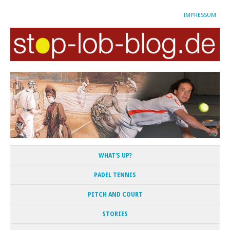
IMPRESSUM
WHAT’S UP?
PADEL TENNIS
PITCH AND COURT
STORIES