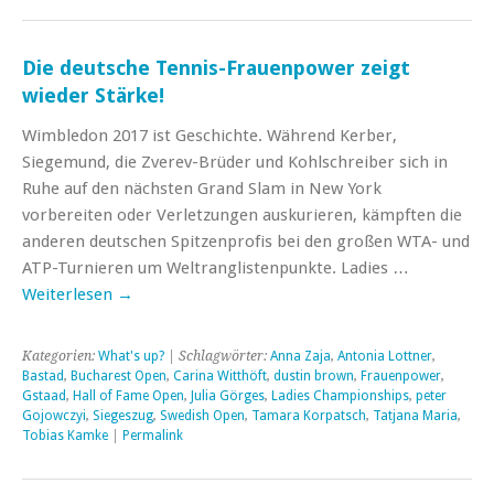
Die deutsche Tennis-Frauenpower zeigt
wieder Stärke!
Wimbledon 2017 ist Geschichte. Während Kerber,
Siegemund, die Zverev-Brüder und Kohlschreiber sich in
Ruhe auf den nächsten Grand Slam in New York
vorbereiten oder Verletzungen auskurieren, kämpften die
anderen deutschen Spitzenprofis bei den großen WTA- und
ATP-Turnieren um Weltranglistenpunkte. Ladies …
Weiterlesen
→
Kategorien:
What's up?
| Schlagwörter:
Anna Zaja
,
Antonia Lottner
,
Bastad
,
Bucharest Open
,
Carina Witthöft
,
dustin brown
,
Frauenpower
,
Gstaad
,
Hall of Fame Open
,
Julia Görges
,
Ladies Championships
,
peter
Gojowczyi
,
Siegeszug
,
Swedish Open
,
Tamara Korpatsch
,
Tatjana Maria
,
Tobias Kamke
|
Permalink