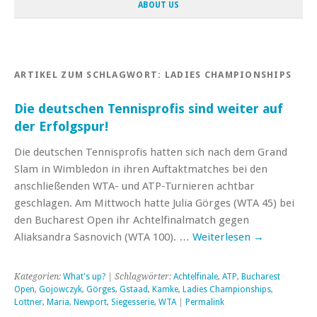
ABOUT US
ARTIKEL ZUM SCHLAGWORT:
LADIES CHAMPIONSHIPS
Die deutschen Tennisprofis sind weiter auf
der Erfolgspur!
Die deutschen Tennisprofis hatten sich nach dem Grand
Slam in Wimbledon in ihren Auftaktmatches bei den
anschließenden WTA- und ATP-Turnieren achtbar
geschlagen. Am Mittwoch hatte Julia Görges (WTA 45) bei
den Bucharest Open ihr Achtelfinalmatch gegen
Aliaksandra Sasnovich (WTA 100). …
Weiterlesen
→
Kategorien:
What's up?
| Schlagwörter:
Achtelfinale
,
ATP
,
Bucharest
Open
,
Gojowczyk
,
Görges
,
Gstaad
,
Kamke
,
Ladies Championships
,
Lottner
,
Maria
,
Newport
,
Siegesserie
,
WTA
|
Permalink