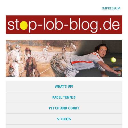
IMPRESSUM
WHAT’S UP?
PADEL TENNIS
PITCH AND COURT
STORIES