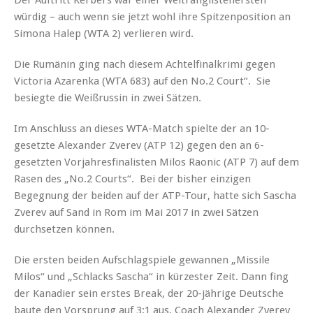
Der Auftritt Kerbers war einer Weltranglistenersten
würdig – auch wenn sie jetzt wohl ihre Spitzenposition an
Simona Halep (WTA 2) verlieren wird.
Die Rumänin ging nach diesem Achtelfinalkrimi gegen
Victoria Azarenka (WTA 683) auf den No.2 Court“. Sie
besiegte die Weißrussin in zwei Sätzen.
Im Anschluss an dieses WTA-Match spielte der an 10-
gesetzte Alexander Zverev (ATP 12) gegen den an 6-
gesetzten Vorjahresfinalisten Milos Raonic (ATP 7) auf dem
Rasen des „No.2 Courts“. Bei der bisher einzigen
Begegnung der beiden auf der ATP-Tour, hatte sich Sascha
Zverev auf Sand in Rom im Mai 2017 in zwei Sätzen
durchsetzen können.
Die ersten beiden Aufschlagspiele gewannen „Missile
Milos“ und „Schlacks Sascha“ in kürzester Zeit. Dann fing
der Kanadier sein erstes Break, der 20-jährige Deutsche
baute den Vorsprung auf 3:1 aus. Coach Alexander Zverev