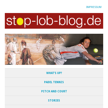
IMPRESSUM
WHAT’S UP?
PADEL TENNIS
PITCH AND COURT
STORIES