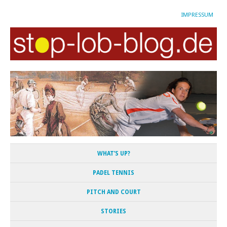
IMPRESSUM
WHAT’S UP?
PADEL TENNIS
PITCH AND COURT
STORIES