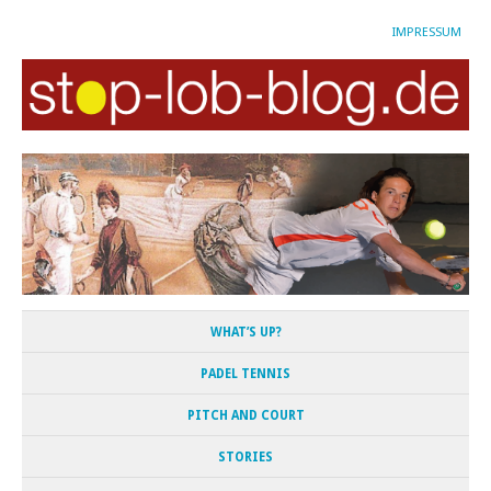
IMPRESSUM
WHAT’S UP?
PADEL TENNIS
PITCH AND COURT
STORIES