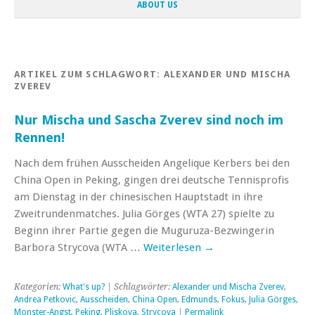
ABOUT US
ARTIKEL ZUM SCHLAGWORT:
ALEXANDER UND MISCHA
ZVEREV
Nur Mischa und Sascha Zverev sind noch im
Rennen!
Nach dem frühen Ausscheiden Angelique Kerbers bei den
China Open in Peking, gingen drei deutsche Tennisprofis
am Dienstag in der chinesischen Hauptstadt in ihre
Zweitrundenmatches. Julia Görges (WTA 27) spielte zu
Beginn ihrer Partie gegen die Muguruza-Bezwingerin
Barbora Strycova (WTA …
Weiterlesen
→
Kategorien:
What's up?
| Schlagwörter:
Alexander und Mischa Zverev
,
Andrea Petkovic
,
Ausscheiden
,
China Open
,
Edmunds
,
Fokus
,
Julia Görges
,
Monster-Angst
,
Peking
,
Pliskova
,
Strycova
|
Permalink