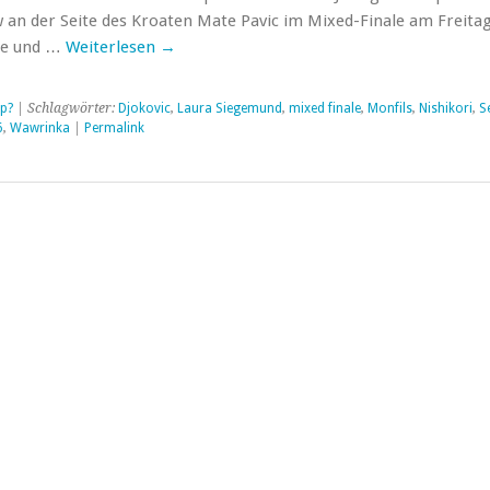
an der Seite des Kroaten Mate Pavic im Mixed-Finale am Freita
he und …
Weiterlesen
→
p?
| Schlagwörter:
Djokovic
,
Laura Siegemund
,
mixed finale
,
Monfils
,
Nishikori
,
S
6
,
Wawrinka
|
Permalink