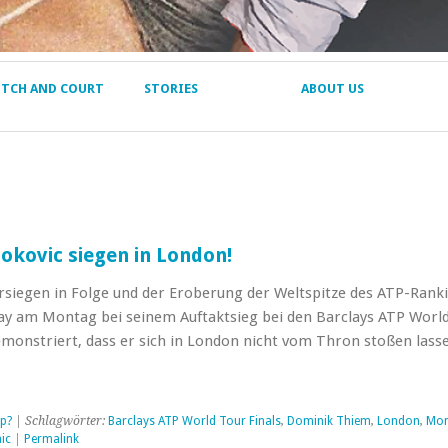
ITCH AND COURT
STORIES
ABOUT US
okovic siegen in London!
rsiegen in Folge und der Eroberung der Weltspitze des ATP-Ranki
ay am Montag bei seinem Auftaktsieg bei den Barclays ATP Worl
emonstriert, dass er sich in London nicht vom Thron stoßen lasse
→
p?
| Schlagwörter:
Barclays ATP World Tour Finals
,
Dominik Thiem
,
London
,
Mon
ic
|
Permalink