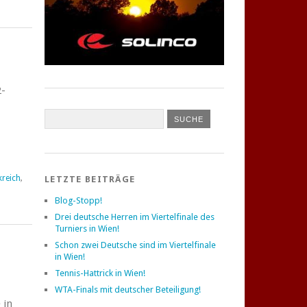
2-
kreich
,
LETZTE BEITRÄGE
Blog-Stopp!
Drei deutsche Herren im Viertelfinale des
Turniers in Wien!
Schon zwei Deutsche sind im Viertelfinale
in Wien!
Tennis-Hattrick in Wien!
WTA-Finals mit deutscher Beteiligung!
 in