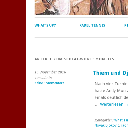
WHAT’S UP?
PADEL TENNIS
P
ARTIKEL ZUM SCHLAGWORT:
MONFILS
Thiem und Dj
15. November 2016
von admin
Keine Kommentare
Nach vier Turnie
hatte Andy Murr
Finals deutlich d
…
Weiterlesen
Kategorien:
What's u
Novak Djokovic
,
raon