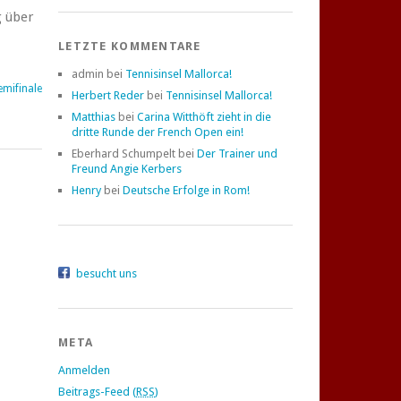
g über
LETZTE KOMMENTARE
admin bei
Tennisinsel Mallorca!
emifinale
Herbert Reder
bei
Tennisinsel Mallorca!
Matthias
bei
Carina Witthöft zieht in die
dritte Runde der French Open ein!
Eberhard Schumpelt bei
Der Trainer und
Freund Angie Kerbers
Henry
bei
Deutsche Erfolge in Rom!
besucht uns
META
Anmelden
Beitrags-Feed (
RSS
)