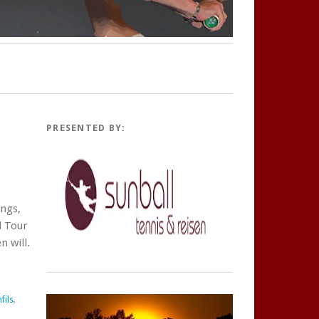
PRESENTED BY:
ngs,
d Tour
n will.
fils
,