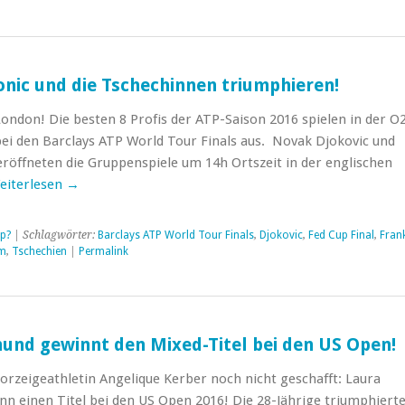
onic und die Tschechinnen triumphieren!
ondon! Die besten 8 Profis der ATP-Saison 2016 spielen in der O
bei den Barclays ATP World Tour Finals aus. Novak Djokovic und
öffneten die Gruppenspiele um 14h Ortszeit in der englischen
eiterlesen
→
p?
| Schlagwörter:
Barclays ATP World Tour Finals
,
Djokovic
,
Fed Cup Final
,
Fran
m
,
Tschechien
|
Permalink
und gewinnt den Mixed-Titel bei den US Open!
orzeigeathletin Angelique Kerber noch nicht geschafft: Laura
 einen Titel bei den US Open 2016! Die 28-Jährige triumphierte