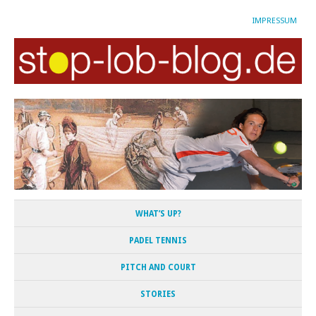
IMPRESSUM
WHAT’S UP?
PADEL TENNIS
PITCH AND COURT
STORIES