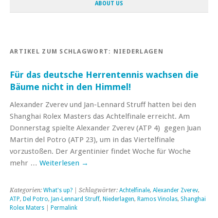
ABOUT US
ARTIKEL ZUM SCHLAGWORT:
NIEDERLAGEN
Für das deutsche Herrentennis wachsen die
Bäume nicht in den Himmel!
Alexander Zverev und Jan-Lennard Struff hatten bei den
Shanghai Rolex Masters das Achtelfinale erreicht. Am
Donnerstag spielte Alexander Zverev (ATP 4) gegen Juan
Martin del Potro (ATP 23), um in das Viertelfinale
vorzustoßen. Der Argentinier findet Woche für Woche
mehr …
Weiterlesen
→
Kategorien:
What's up?
| Schlagwörter:
Achtelfinale
,
Alexander Zverev
,
ATP
,
Del Potro
,
Jan-Lennard Struff
,
Niederlagen
,
Ramos Vinolas
,
Shanghai
Rolex Maters
|
Permalink