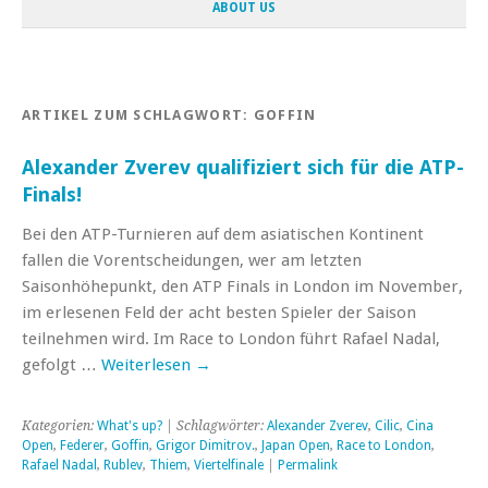
ABOUT US
ARTIKEL ZUM SCHLAGWORT:
GOFFIN
Alexander Zverev qualifiziert sich für die ATP-
Finals!
Bei den ATP-Turnieren auf dem asiatischen Kontinent
fallen die Vorentscheidungen, wer am letzten
Saisonhöhepunkt, den ATP Finals in London im November,
im erlesenen Feld der acht besten Spieler der Saison
teilnehmen wird. Im Race to London führt Rafael Nadal,
gefolgt …
Weiterlesen
→
Kategorien:
What's up?
| Schlagwörter:
Alexander Zverev
,
Cilic
,
Cina
Open
,
Federer
,
Goffin
,
Grigor Dimitrov.
,
Japan Open
,
Race to London
,
Rafael Nadal
,
Rublev
,
Thiem
,
Viertelfinale
|
Permalink