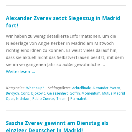
Alexander Zverev setzt Siegeszug in Madrid
fort!
Wir haben zu wenig detaillierte Informationen, um die
Niederlage von Angie Kerber in Madrid am Mittwoch
richtig einordnen zu können. Es weist vieles darauf hin,
dass sie aktuell nicht das Selbstvertrauen besitzt, mit dem
sie im vergangenen Jahr so außergewöhnliche …
Weiterlesen
→
Kategorien:
What's up?
| Schlagwörter:
Achtelfinale
,
Alexander Zverev
,
Berdych
,
Coric
,
Djokovic
,
Gelassenheit
,
Goffin
,
Momentum
,
Mutua Madrid
Open
,
Nishikori
,
Pablo Cuevas
,
Thiem
|
Permalink
Sascha Zverev gewinnt am Dienstag als
einziger Deutscher in Madrid!