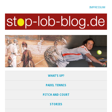
IMPRESSUM
WHAT’S UP?
PADEL TENNIS
PITCH AND COURT
STORIES