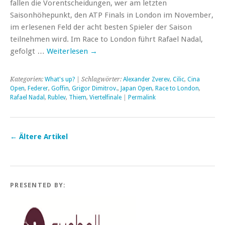
fallen die Vorentscheidungen, wer am letzten
Saisonhöhepunkt, den ATP Finals in London im November,
im erlesenen Feld der acht besten Spieler der Saison
teilnehmen wird. Im Race to London führt Rafael Nadal,
gefolgt …
Weiterlesen
→
Kategorien:
What's up?
| Schlagwörter:
Alexander Zverev
,
Cilic
,
Cina
Open
,
Federer
,
Goffin
,
Grigor Dimitrov.
,
Japan Open
,
Race to London
,
Rafael Nadal
,
Rublev
,
Thiem
,
Viertelfinale
|
Permalink
←
Ältere Artikel
PRESENTED BY: