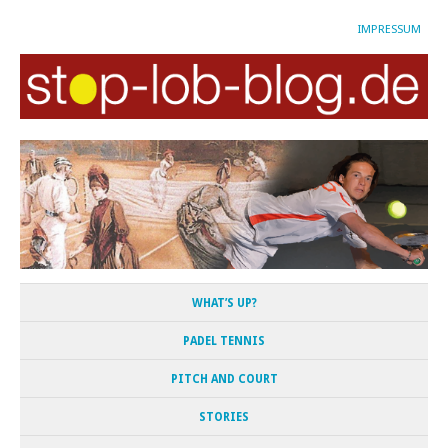
IMPRESSUM
WHAT’S UP?
PADEL TENNIS
PITCH AND COURT
STORIES